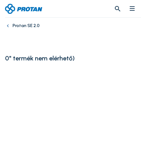
search
search
Protan SE 2.0
0" termék nem elérhető
)