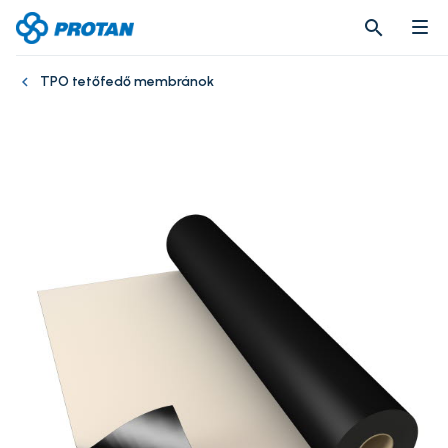
search
search
TPO tetőfedő membránok