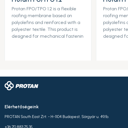
Protan FPO/TPO 1.2 is a flexible
Protan FPO/T
roofing membrane based on
roofing me
polyolefins and reinforced with a
polyolefins
polyester textile. This product is
polyester te
designed for mechanical fastenin
designed fo
Elérhetőségeink
PROTAN South East Zrt. - H-1104 Budapest, Sörgyár u. 49/b.
+36 70 883 75 35