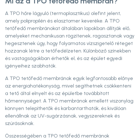
Mi az a TPO tetőfedő membrán?
A TPO hőre lágyuló (termoplasztikus) olefint jelent,
amely polipropilén és elasztomer keveréke. A TPO
tetőfedő membránokat általában lapokban állítják elő,
amelyeket mechanikusan rögzítenek, ragasztanak vagy
hegesztenek úgy, hogy folyamatos vízszigetelő réteget
hozzanak létre a tetőfedélzeten. Különböző színekben
és vastagságokban érhetők el, és az épület egyedi
igényeihez szabhatók.
A TPO tetőfedő membránok egyik legfontosabb előnye
az energiahatékonyság, mivel segíthetnek csökkenteni
a tető által elnyelt és az épületbe továbbított
hőmennyiséget. A TPO membránok emellett viszonylag
könnyen telepíthetők és karbantarthatók, és kiválóan
ellenállnak az UV-sugárzásnak, vegyszereknek és
szúrásoknak.
Összességében a TPO tetőfedő membránok