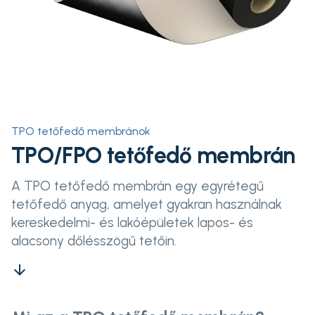
TPO tetőfedő membránok
TPO/FPO tetőfedő membrán
A TPO tetőfedő membrán egy egyrétegű
tetőfedő anyag, amelyet gyakran használnak
kereskedelmi- és lakóépületek lapos- és
alacsony dőlésszögű tetőin.
arrow_downward