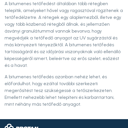
A bitumenes tetőfedést általában több rétegben
telepítik, amelyeket hővel vagy ragasztóval rögzítenek a
tetőfedélzetre. A rétegek egy alaplemezből, illetve egy
vagy több közbenső rétegből állnak, és jellemzően
ásványi granulátummal vannak bevonva, hogy
megvédjék a tetőfedő anyagot az UV sugárzástól és
más környezeti tényezőktől. A bitumenes tetőfedés
tartósságáról és az időjárási viszonyoknak való ellenálló
képességéről ismert, beleértve az erős szelet, esőzést
és a havat.
A bitumenes tetőfedés azonban nehéz lehet, és
előfordulhat, hogy ezáltal további szerkezeti
megerősítést tesz szükségessé a tetőszerkezeten.
Emellett nehezebb lehet telepíteni és karbantartani,
mint néhány más tetőfedő anyagot.