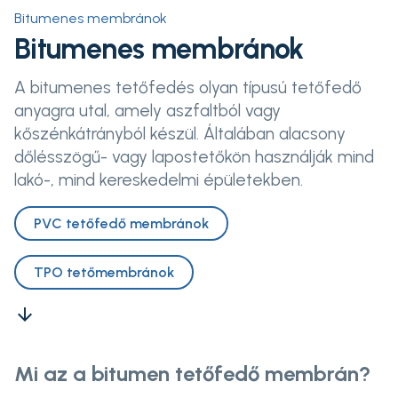
Bitumenes membránok
Bitumenes membránok
A bitumenes tetőfedés olyan típusú tetőfedő
anyagra utal, amely aszfaltból vagy
kőszénkátrányból készül. Általában alacsony
dőlésszögű- vagy lapostetőkön használják mind
lakó-, mind kereskedelmi épületekben.
PVC tetőfedő membránok
TPO tetőmembránok
arrow_downward
Mi az a bitumen tetőfedő membrán?