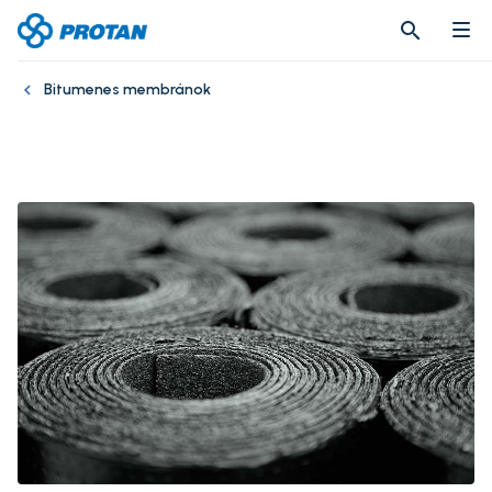
search
search
Bitumenes membránok