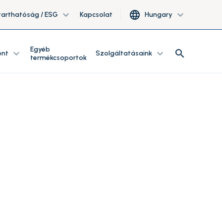
expand_more
language
expand_more
tarthatóság / ESG
Kapcsolat
Hungary
Egyéb
search
expand_more
expand_more
search
ont
Szolgáltatásaink
termékcsoportok