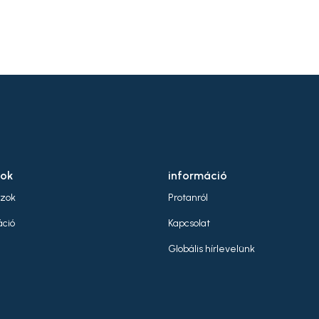
 is well suited for use in
h high and low
peratures. The
mbrane has good
istance to UV, pollution
 microbes as well as
ng it is root resistant.
sok
információ
jzok
Protanról
ció
Kapcsolat
Globális hírlevelünk