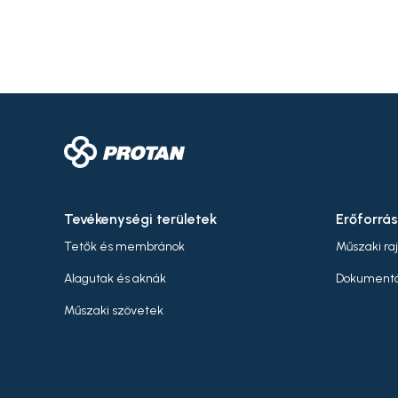
and
bot
tem
me
res
and
bei
Tevékenységi területek
Erőforrá
Tetők és membránok
Műszaki ra
Alagutak és aknák
Dokumentá
Műszaki szövetek