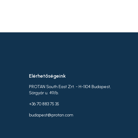
Elérhetőségeink
PROTAN South East Zrt. - H-1104 Budapest,
Sörgyár u. 49/b.
+36 70 883 75 35
budapest@protan.com