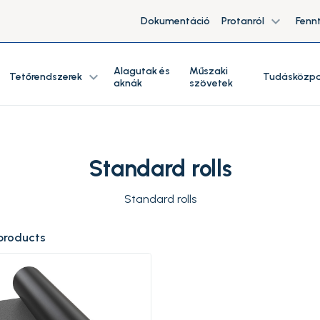
expand_more
Dokumentáció
Protanról
Fenn
Alagutak és
Műszaki
expand_more
Tetőrendszerek
Tudásközp
aknák
szövetek
Standard rolls
Standard rolls
products