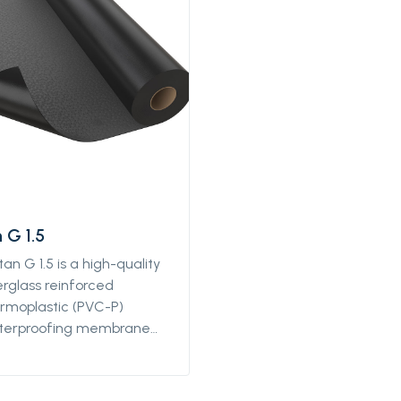
 G 1.5
tan G 1.5 is a high-quality
erglass reinforced
rmoplastic (PVC-P)
terproofing membrane
h high quality. Protan G 1.5
dimensional stable, has
d elongation properties