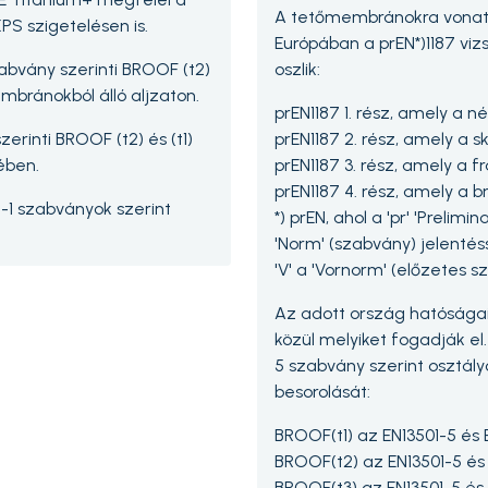
A tetőmembránokra vonatk
PS szigetelésen is.
Európában a prEN*)1187 viz
abvány szerinti BROOF (t2)
oszlik:
mbránokból álló aljzaton.
prEN1187 1. rész, amely a 
rinti BROOF (t2) és (t1)
prEN1187 2. rész, amely a 
ében.
prEN1187 3. rész, amely a 
prEN1187 4. rész, amely a b
7-1 szabványok szerint
*) prEN, ahol a 'pr' 'Prelimin
'Norm' (szabvány) jelentéss
'V' a 'Vornorm' (előzetes 
Az adott ország hatóságai
közül melyiket fogadják el
5 szabvány szerint osztály
besorolását:
BROOF(t1) az EN13501-5 és EN
BROOF(t2) az EN13501-5 és E
BROOF(t3) az EN13501-5 és E