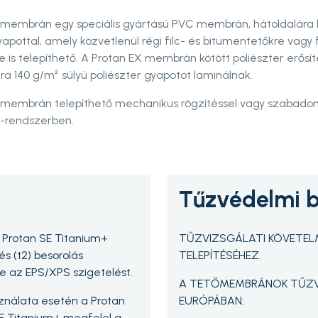
 membrán egy speciális gyártású PVC membrán, hátoldalára 
yapottal, amely közvetlenül régi filc- és bitumentetőkre vagy 
 is telepíthető. A Protan EX membrán kötött poliészter erősíté
ra 140 g/m² súlyú poliészter gyapotot laminálnak.
 membrán telepíthető mechanikus rögzítéssel vagy szabadon
-rendszerben.
Tűzvédelmi b
s Protan SE Titanium+
TŰZVIZSGÁLATI KÖVETEL
és (t2) besorolás
TELEPÍTÉSÉHEZ.
 az EPS/XPS szigetelést.
A TETŐMEMBRÁNOK TŰZV
ználata esetén a Protan
EURÓPÁBAN:
SE Titanium+ megfelel a