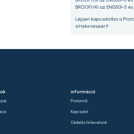
BROOF(t4) az EN13501-5 és E
Lépjen kapcsolatba a Prot
áttekintéséért!
sok
információ
jzok
Protanról
ció
Kapcsolat
Globális hírlevelünk