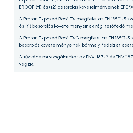
BROOF (t1) és (t2) besorolás követelményeinek EPS/X
A Protan Exposed Roof EX megfelel az EN 13501-5 sz
és (t1) besorolás követelményeinek régi tetőfedő me
A Protan Exposed Roof EXG megfelel az EN 13501-5 sze
besorolás követelményeinek bármely fedélzet eset
A tűzvédelmi vizsgálatokat az ENV 1187-2 és ENV 118
végzik.