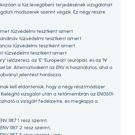
ozóan a tűz levegőbeni terjedésének vizsgálatait
sgálati módszerek szerint végzik. Ez négy részre
német tűzvédelmi tesztként ismert
skandináv tűzvédelmi tesztként ismert
francia tűzvédelmi tesztként ismert
rit tűzvédelmi tesztként ismert
ary' (előzetes), az 'E' 'European' (európai), és az 'N'
el bír. Alternatívaként az ENV is használatos, ahol a
szabvány) jelentést hordozza
nak kell eldönteniük, hogy a négy rész/módszer
. Kielégítő vizsgálat után a tetőmembrán az EN13501-
ozható a vizsgált fedélzetre, és megkapja a
V 1187 1. rész szerint,
NV 1187 2. rész szerint,
NV 1187 3. rész szerint, vagy