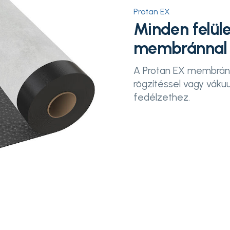
Protan EX
Minden felül
membránnal
A Protan EX membrán
rögzítéssel vagy vák
fedélzethez.