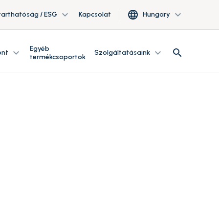
expand_more
language
expand_more
tarthatóság / ESG
Kapcsolat
Hungary
Egyéb
search
expand_more
expand_more
search
ont
Szolgáltatásaink
termékcsoportok