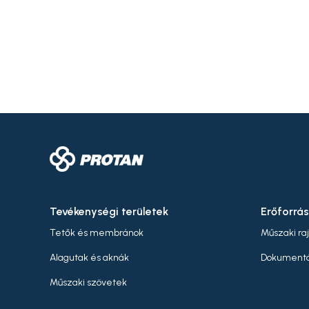
Tevékenységi területek
Erőforrá
Tetők és membránok
Műszaki ra
Alagutak és aknák
Dokumentá
Műszaki szövetek