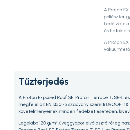
A Protan EX
poliészter g
fedélzetekre
és hátoldalá
A Protan EX
vákuumtető
Tűzterjedés
A Protan Exposed Roof SE, Protan Terrace T, SE-L é
megfelel az EN 13501-5 szabvány szerinti BROOF (t1) 
követelményeinek minden fedélzet esetében, kivéve
Legalább 120 g/m² üveggyapot elválasztó réteg has
Exposed Roof SE, Protan Terrace T, SE-L és Protan 