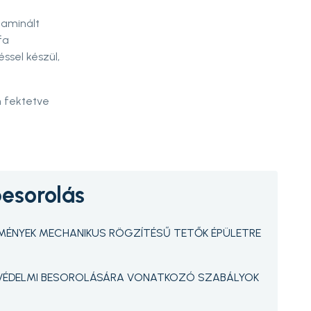
laminált
fa
ssel készül,
 fektetve
esorolás
MÉNYEK MECHANIKUS RÖGZÍTÉSŰ TETŐK ÉPÜLETRE
ÉDELMI BESOROLÁSÁRA VONATKOZÓ SZABÁLYOK