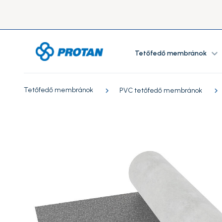
expand_more
Tetőfedő membránok
Tetőfedő membránok
PVC tetőfedő membránok