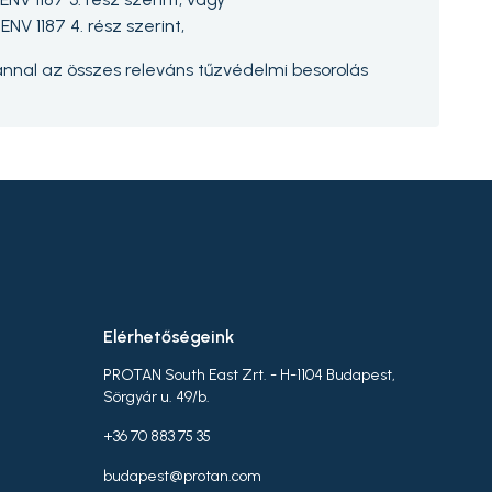
NV 1187 4. rész szerint,
annal az összes releváns tűzvédelmi besorolás
Elérhetőségeink
PROTAN South East Zrt. - H-1104 Budapest,
Sörgyár u. 49/b.
+36 70 883 75 35
budapest@protan.com