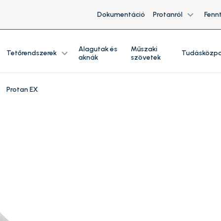
expand_more
Dokumentáció
Protanról
Fenn
Alagutak és
Műszaki
expand_more
Tetőrendszerek
Tudásközp
aknák
szövetek
Protan EX