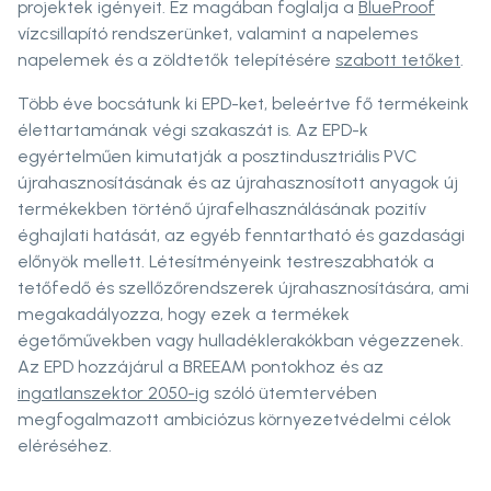
projektek igényeit. Ez magában foglalja a
BlueProof
vízcsillapító rendszerünket, valamint a napelemes
napelemek és a zöldtetők telepítésére
szabott tetőket
.
Több éve bocsátunk ki EPD-ket, beleértve fő termékeink
élettartamának végi szakaszát is. Az EPD-k
egyértelműen kimutatják a posztindusztriális PVC
újrahasznosításának és az újrahasznosított anyagok új
termékekben történő újrafelhasználásának pozitív
éghajlati hatását, az egyéb fenntartható és gazdasági
előnyök mellett. Létesítményeink testreszabhatók a
tetőfedő és szellőzőrendszerek újrahasznosítására, ami
megakadályozza, hogy ezek a termékek
égetőművekben vagy hulladéklerakókban végezzenek.
Az EPD hozzájárul a BREEAM pontokhoz és az
ingatlanszektor 2050-ig
szóló ütemtervében
megfogalmazott ambiciózus környezetvédelmi célok
eléréséhez.