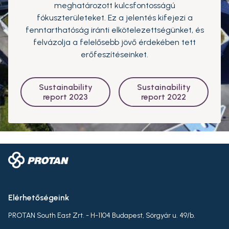
meghatározott kulcsfontosságú
fókuszterületeket. Ez a jelentés kifejezi a
fenntarthatóság iránti elkötelezettségünket, és
felvázolja a felelősebb jövő érdekében tett
erőfeszítéseinket.
Sustainability
Sustainability
report 2023
report 2022
Elérhetőségeink
PROTAN South East Zrt. - H-1104 Budapest, Sörgyár u. 49/b.