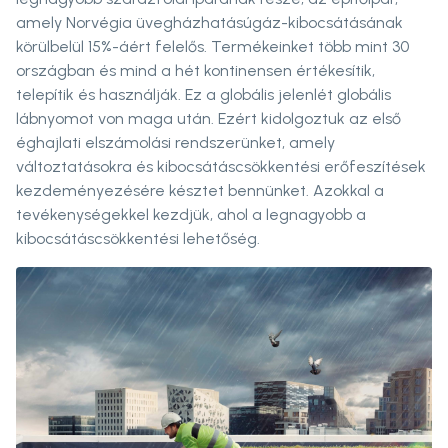
amely Norvégia üvegházhatásúgáz-kibocsátásának
körülbelül 15%-áért felelős. Termékeinket több mint 30
országban és mind a hét kontinensen értékesítik,
telepítik és használják. Ez a globális jelenlét globális
lábnyomot von maga után. Ezért kidolgoztuk az első
éghajlati elszámolási rendszerünket, amely
változtatásokra és kibocsátáscsökkentési erőfeszítések
kezdeményezésére késztet bennünket. Azokkal a
tevékenységekkel kezdjük, ahol a legnagyobb a
kibocsátáscsökkentési lehetőség.