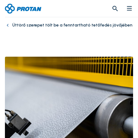
search
search
Úttörő szerepet tölt be a fenntartható tetőfedés jövőjében