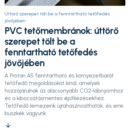
Úttörő szerepet tölt be a fenntartható tetőfedés
jövőjében
PVC tetőmembránok: úttörő
szerepet tölt be a
fenntartható tetőfedés
jövőjében
A Protan AS fenntartható és környezetbarát
tetőfedő megoldásokat kínál, amelyek
hozzájárulnak az alacsonyabb CO2-lábnyomhoz
és a kibocsátásmentes építkezésekhez.
Tetőfedő lemezeink újrahasznosíthatók, és erre
büszkék vagyunk.
arrow_downward