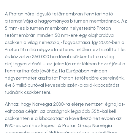
A Protan hőre lágyuló tetőmembrán fenntartható
alternatívája a hagyományos bitumen membránnak. Az
5 mm-es bitumen membránt helyettesítő Protan
tetőmembrán minden 50 nm-ére egy olajhordóval
csökken a világ nehézolaj-fogyasztása. Így 2022-ben a
Protan 18 millió négyzetméteres tetőlemezt szállított le,
és közvetve 360 000 hordóval csökkentette a világ
olajfogyasztását – ez jelentős mértékben hozzájárul a
fenntarthatóbb jövőhöz. Ha Európában minden
négyzetméter aszfaltot Protan tetőfedőre cserélnénk,
évi 3 millió autóval kevesebb szén-dioxid-kibocsátást
tudnánk csökkenteni.
Ahhoz, hogy Norvégia 2030-ra elérje nemzeti éghajlat-
változási célját, az országnak legalább 55%-kal kell
csökkentenie a kibocsátást a következő hét évben az
1990-es szinthez képest. A Protan Group Norvégia
legnagyobb szárazföldi iparának része; az építőipar,