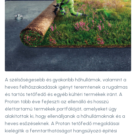
A szélsőségesebb és gyakoribb hőhullámok, valamint a
heves felhőszakadások igényt teremtenek a rugalmas
és tartós tetőfedő és egyéb kültéri termékek iránt. A
Protan több éve fejleszti az ellenálló és hosszú
élettartamú termékek portfólióját, amelyeket úgy
alakítottak ki, hogy ellenálljanak a hőhullámoknak és a
heves esőzéseknek. A Protan tetőfedő megoldásai
kielégítik a fenntarthatóságot hangsúlyozó építési