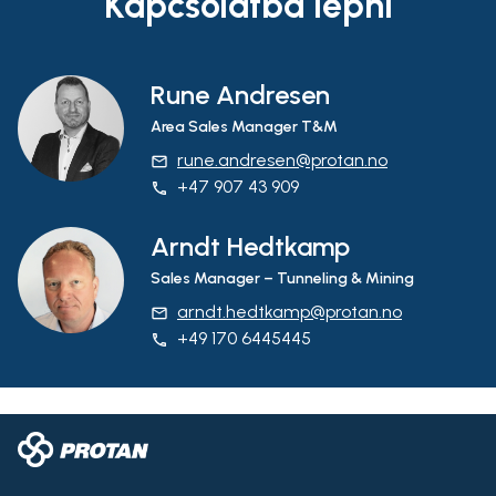
Kapcsolatba lépni
Rune Andresen
Area Sales Manager T&M
rune.andresen@protan.no
email
+47 907 43 909
phone
Arndt Hedtkamp
Sales Manager – Tunneling & Mining
arndt.hedtkamp@protan.no
email
+49 170 6445445
phone